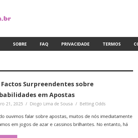
SOBRE
FAQ
PRIVACIDADE
TERMOS
C
 Factos Surpreendentes sobre
babilidades em Apostas
ro 21, 2025
Diogo Lima de Sousa
Betting Odds
o ouvimos falar sobre apostas, muitos de nós imediatamente
mos em jogos de azar e cassinos brilhantes. No entanto, há