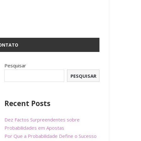
ONTATO
Pesquisar
PESQUISAR
Recent Posts
Dez Factos Surpreendentes sobre
Probabilidades em Apostas
Por Que a Probabilidade Define o Sucesso