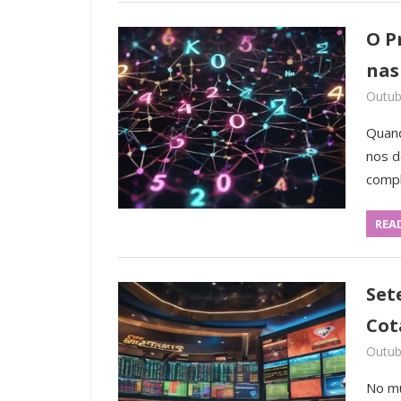
O P
nas
Outub
Quand
nos d
compl
REA
Set
Cot
Outub
No mu