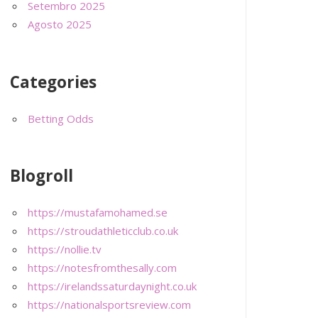
Setembro 2025
Agosto 2025
Categories
Betting Odds
Blogroll
https://mustafamohamed.se
https://stroudathleticclub.co.uk
https://nollie.tv
https://notesfromthesally.com
https://irelandssaturdaynight.co.uk
https://nationalsportsreview.com