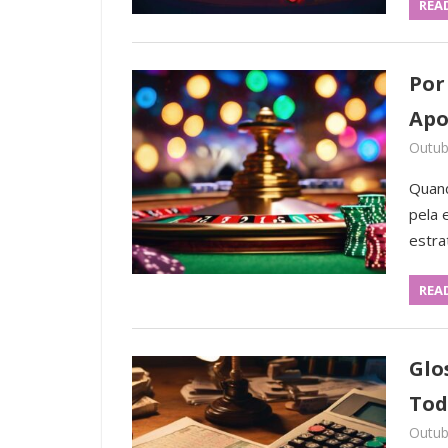
REA
Por
Apo
Outub
Quand
pela 
estra
REA
Glo
Tod
Outub