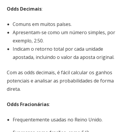
Odds Decimais
:
Comuns em muitos países.
Apresentam-se como um número simples, por
exemplo, 2.50.
Indicam o retorno total por cada unidade
apostada, incluindo o valor da aposta original.
Com as odds decimais, é fácil calcular os ganhos
potenciais e analisar as probabilidades de forma
direta.
Odds Fracionárias
:
Frequentemente usadas no Reino Unido.