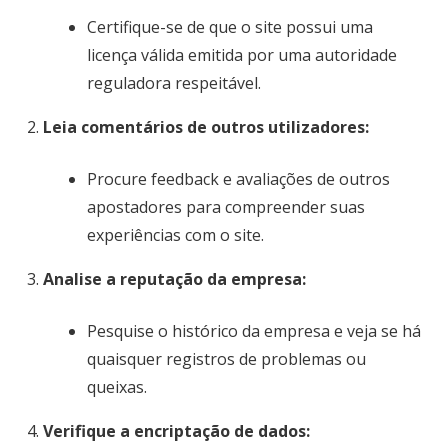
Certifique-se de que o site possui uma
licença válida emitida por uma autoridade
reguladora respeitável.
Leia comentários de outros utilizadores:
Procure feedback e avaliações de outros
apostadores para compreender suas
experiências com o site.
Analise a reputação da empresa:
Pesquise o histórico da empresa e veja se há
quaisquer registros de problemas ou
queixas.
Verifique a encriptação de dados: