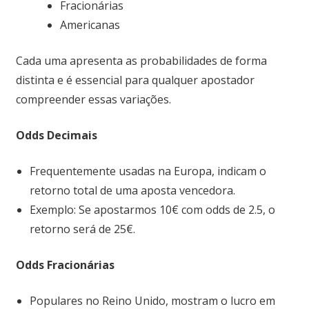
Fracionárias
Americanas
Cada uma apresenta as probabilidades de forma
distinta e é essencial para qualquer apostador
compreender essas variações.
Odds Decimais
Frequentemente usadas na Europa, indicam o
retorno total de uma aposta vencedora.
Exemplo: Se apostarmos 10€ com odds de 2.5, o
retorno será de 25€.
Odds Fracionárias
Populares no Reino Unido, mostram o lucro em