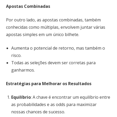
Apostas Combinadas
Por outro lado, as apostas combinadas, também
conhecidas como múltiplas, envolvem juntar várias
apostas simples em um único bilhete.
Aumenta o potencial de retorno, mas também o
risco.
Todas as seleções devem ser corretas para
ganharmos.
Estratégias para Melhorar os Resultados
Equilíbrio
: A chave é encontrar um equilíbrio entre
as probabilidades e as odds para maximizar
nossas chances de sucesso.