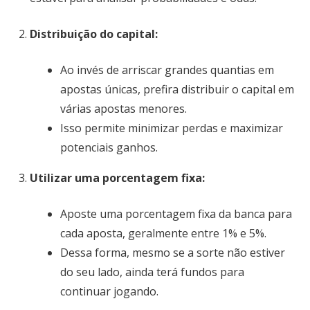
Distribuição do capital:
Ao invés de arriscar grandes quantias em
apostas únicas, prefira distribuir o capital em
várias apostas menores.
Isso permite minimizar perdas e maximizar
potenciais ganhos.
Utilizar uma porcentagem fixa:
Aposte uma porcentagem fixa da banca para
cada aposta, geralmente entre 1% e 5%.
Dessa forma, mesmo se a sorte não estiver
do seu lado, ainda terá fundos para
continuar jogando.