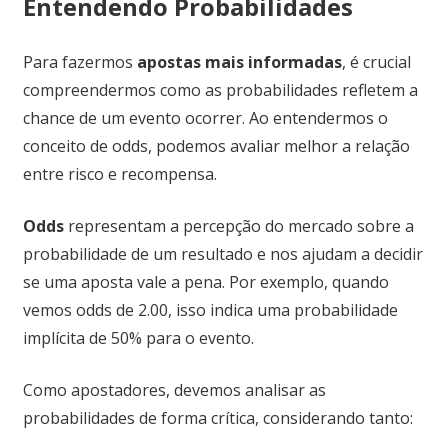
Entendendo Probabilidades
Para fazermos
apostas mais informadas
, é crucial
compreendermos como as probabilidades refletem a
chance de um evento ocorrer. Ao entendermos o
conceito de odds, podemos avaliar melhor a relação
entre risco e recompensa.
Odds
representam a percepção do mercado sobre a
probabilidade de um resultado e nos ajudam a decidir
se uma aposta vale a pena. Por exemplo, quando
vemos odds de 2.00, isso indica uma probabilidade
implícita de 50% para o evento.
Como apostadores, devemos analisar as
probabilidades de forma crítica, considerando tanto: