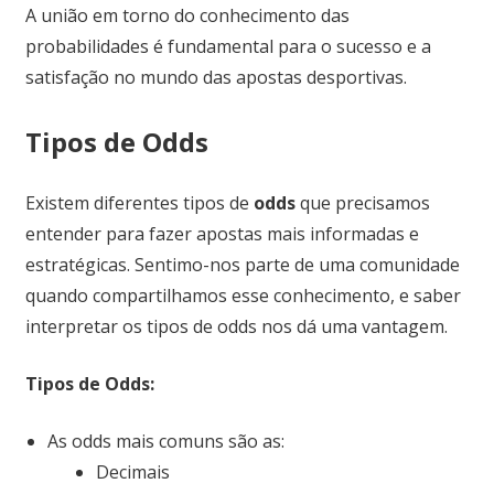
A união em torno do conhecimento das
probabilidades é fundamental para o sucesso e a
satisfação no mundo das apostas desportivas.
Tipos de Odds
Existem diferentes tipos de
odds
que precisamos
entender para fazer apostas mais informadas e
estratégicas. Sentimo-nos parte de uma comunidade
quando compartilhamos esse conhecimento, e saber
interpretar os tipos de odds nos dá uma vantagem.
Tipos de Odds:
As odds mais comuns são as:
Decimais