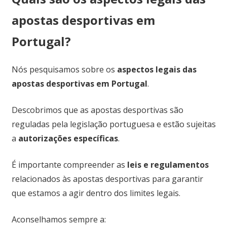
apostas desportivas em
Portugal?
Nós pesquisamos sobre os
aspectos legais das
apostas desportivas em Portugal
.
Descobrimos que as apostas desportivas são
reguladas pela legislação portuguesa e estão sujeitas
a
autorizações específicas
.
É importante compreender as
leis e regulamentos
relacionados às apostas desportivas para garantir
que estamos a agir dentro dos limites legais.
Aconselhamos sempre a: