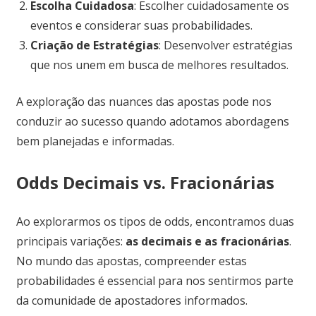
Escolha Cuidadosa
: Escolher cuidadosamente os
eventos e considerar suas probabilidades.
Criação de Estratégias
: Desenvolver estratégias
que nos unem em busca de melhores resultados.
A exploração das nuances das apostas pode nos
conduzir ao sucesso quando adotamos abordagens
bem planejadas e informadas.
Odds Decimais vs. Fracionárias
Ao explorarmos os tipos de odds, encontramos duas
principais variações:
as decimais e as fracionárias
.
No mundo das apostas, compreender estas
probabilidades é essencial para nos sentirmos parte
da comunidade de apostadores informados.