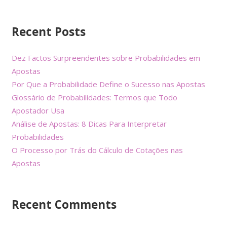
Recent Posts
Dez Factos Surpreendentes sobre Probabilidades em
Apostas
Por Que a Probabilidade Define o Sucesso nas Apostas
Glossário de Probabilidades: Termos que Todo
Apostador Usa
Análise de Apostas: 8 Dicas Para Interpretar
Probabilidades
O Processo por Trás do Cálculo de Cotações nas
Apostas
Recent Comments