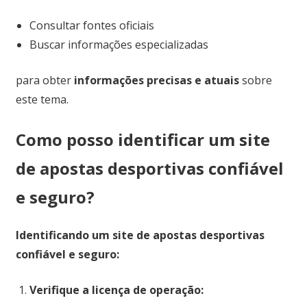
Consultar fontes oficiais
Buscar informações especializadas
para obter
informações precisas e atuais
sobre
este tema.
Como posso identificar um site
de apostas desportivas confiável
e seguro?
Identificando um site de apostas desportivas
confiável e seguro:
Verifique a licença de operação: