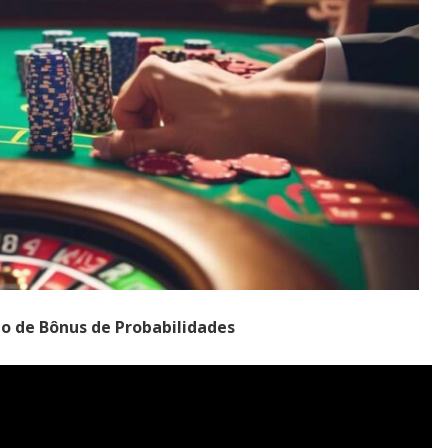
o de Bônus de Probabilidades