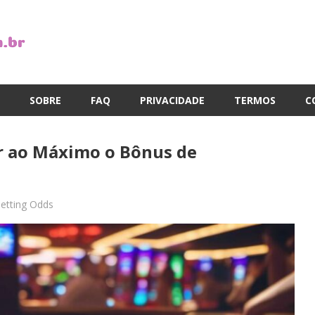
SOBRE
FAQ
PRIVACIDADE
TERMOS
C
r ao Máximo o Bônus de
etting Odds