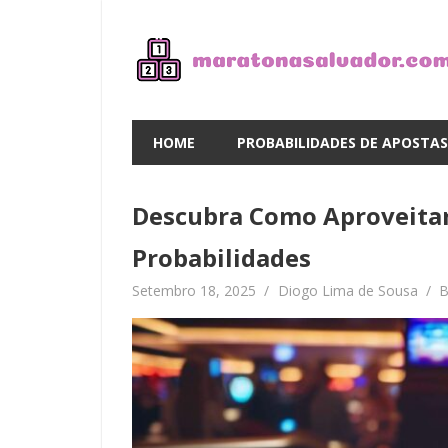
Skip
to
content
HOME
PROBABILIDADES DE APOSTAS
Descubra Como Aproveita
Probabilidades
Setembro 18, 2025
Diogo Lima de Sousa
B