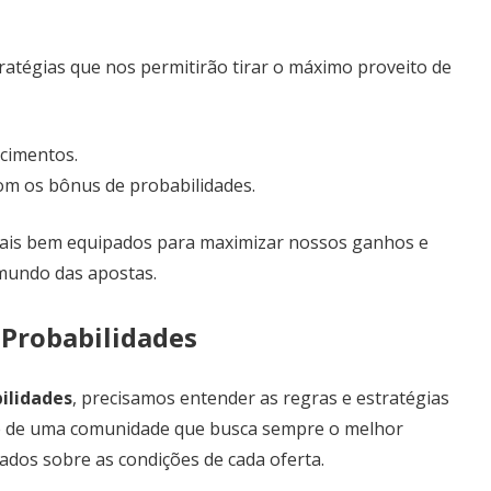
tratégias que nos permitirão tirar o máximo proveito de
cimentos.
om os bônus de probabilidades.
mais bem equipados para maximizar nossos ganhos e
mundo das apostas.
Probabilidades
ilidades
, precisamos entender as regras e estratégias
te de uma comunidade que busca sempre o melhor
ados sobre as condições de cada oferta.