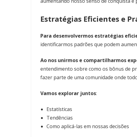
aumentando nosso senso de conquista e 
Estratégias Eficientes e Pr
Para desenvolvermos estratégias eficie
identificarmos padrões que podem aument
Ao nos unirmos e compartilharmos exp
entendimento sobre como os bônus de pro
fazer parte de uma comunidade onde todo
Vamos explorar juntos
:
Estatísticas
Tendências
Como aplicá-las em nossas decisões