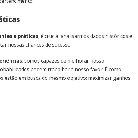
pertencimento.
áticas
ntes e práticas
, é crucial analisarmos dados históricos e
ar nossas chances de sucesso.
eriências
, somos capazes de melhorar nosso
babilidades podem trabalhar a nosso favor. É como
s estão em busca do mesmo objetivo: maximizar ganhos.