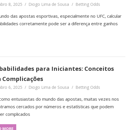
bro 8, 2025
Diogo Lima de Sousa
Betting Odds
ndo das apostas esportivas, especialmente no UFC, calcular
bilidades corretamente pode ser a diferença entre ganhos
babilidades para Iniciantes: Conceitos
 Complicações
bro 6, 2025
Diogo Lima de Sousa
Betting Odds
como entusiastas do mundo das apostas, muitas vezes nos
tramos cercados por números e estatísticas que podem
er complicados
D MORE