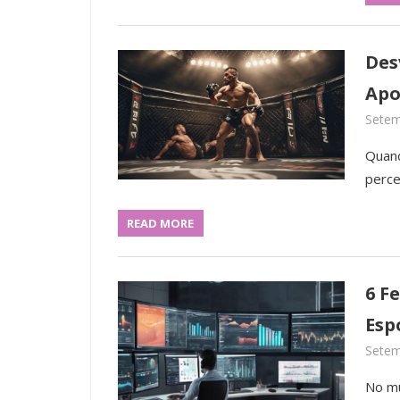
Des
Apo
Setem
Quand
perce
READ MORE
6 F
Esp
Setem
No mu