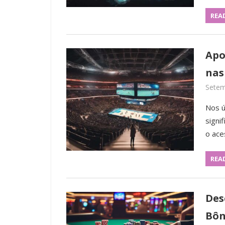
REA
Apo
nas
Setem
Nos ú
signi
o ace
REA
Des
Bôn