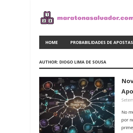
Skip
to
content
HOME
PROBABILIDADES DE APOSTAS
AUTHOR:
DIOGO LIMA DE SOUSA
Nov
Apo
Setem
No mu
por n
primei