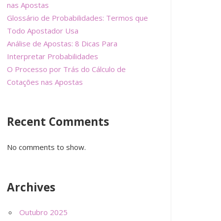
nas Apostas
Glossário de Probabilidades: Termos que
Todo Apostador Usa
Análise de Apostas: 8 Dicas Para
Interpretar Probabilidades
O Processo por Trás do Cálculo de
Cotações nas Apostas
Recent Comments
No comments to show.
Archives
Outubro 2025