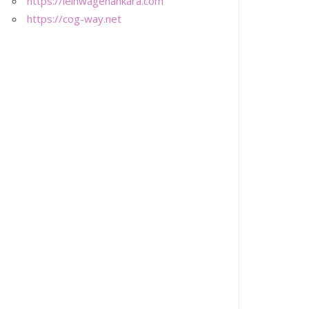
https://leihwagenankara.com
https://cog-way.net