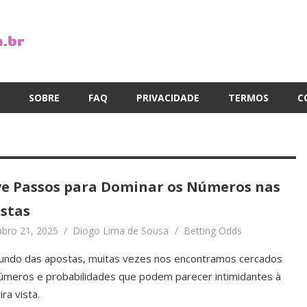
SOBRE
FAQ
PRIVACIDADE
TERMOS
C
e Passos para Dominar os Números nas
stas
bro 21, 2025
Diogo Lima de Sousa
Betting Odds
ndo das apostas, muitas vezes nos encontramos cercados
úmeros e probabilidades que podem parecer intimidantes à
ra vista.