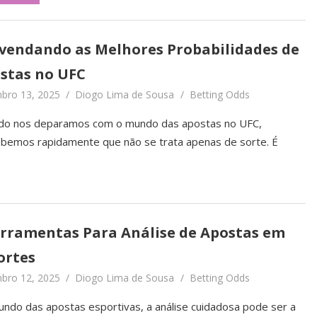
vendando as Melhores Probabilidades de
stas no UFC
bro 13, 2025
Diogo Lima de Sousa
Betting Odds
o nos deparamos com o mundo das apostas no UFC,
bemos rapidamente que não se trata apenas de sorte. É
erramentas Para Análise de Apostas em
ortes
bro 12, 2025
Diogo Lima de Sousa
Betting Odds
ndo das apostas esportivas, a análise cuidadosa pode ser a